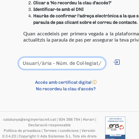
Clicar a 'No recordeu la clau d'accés?'
Identificar-te amb el DNI
Hauràs de confirmar l'adreça electrònica a la que se
paraula de pas clicant sobre el correu de contacte.
Quan accedeixis per primera vegada a la platafor
actualitzis la paraula de pas per assegurar la teva priv
Accés amb certificat digital
No recordeu la clau d'accés?
catalunya@enginyeriacivil.cat
|
934 398 754
|
Horari
|
Declaració responsable
Política de privadesa
|
Termes i condicions
|
Versión
0.3.4.23
|
Copyright © Ada Sistemas S.L.
Tots els drets