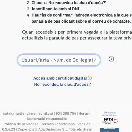
Clicar a 'No recordeu la clau d'accés?'
Identificar-te amb el DNI
Hauràs de confirmar l'adreça electrònica a la que se
paraula de pas clicant sobre el correu de contacte.
Quan accedeixis per primera vegada a la platafor
actualitzis la paraula de pas per assegurar la teva priv
Accés amb certificat digital
No recordeu la clau d'accés?
catalunya@enginyeriacivil.cat
|
934 398 754
|
Horari
|
Declaració responsable
Política de privadesa
|
Termes i condicions
|
Versión
0.3.4.23
|
Copyright © Ada Sistemas S.L.
Tots els drets