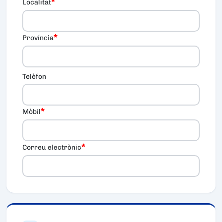
*
Localitat
*
Província
Telèfon
*
Mòbil
*
Correu electrònic