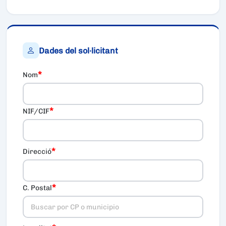
Dades del sol·licitant
*
Nom
*
NIF/CIF
*
Direcció
*
C. Postal