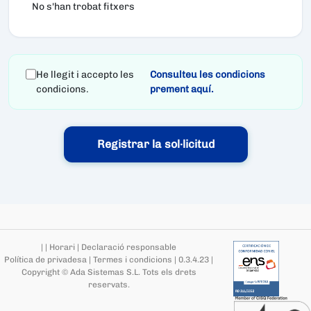
No s'han trobat fitxers
He llegit i accepto les
Consulteu les condicions
condicions.
prement aquí.
|
|
Horari
|
Declaració responsable
Política de privadesa
|
Termes i condicions
|
0.3.4.23
|
Copyright © Ada Sistemas S.L.
Tots els drets
reservats
.