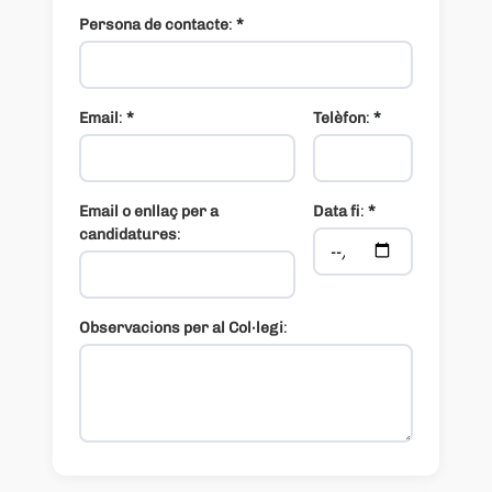
Persona de contacte
:
*
Email
:
*
Telèfon
:
*
Email o enllaç per a
Data fi
:
*
candidatures
:
Observacions per al Col·legi
: