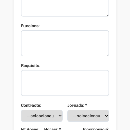
Funcions
:
Requisits
:
Contracte
:
Jornada
:
*
Nº Hores
:
Horari
:
*
Incorporació
: