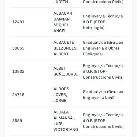
JUDITH
Construccions Civils)
ALBACAR
Enginyer/a Tècnic/a
DAMIAN ,
12491
d'O.P. (ETOP -
MIQUEL
Hidrologia)
ANGEL
ALBACETE
Graduat/da (Grau en
50055
BELZUNCES,
Enginyeria d’Obres
ALBERT
Públiques)
Enginyer/a Tècnic/a
ALBET
13932
d'O.P. (ETOP -
SUÑE, JORDI
Construccions Civils)
ALBORS
Graduat/da (Grau en
24715
JOVER,
Enginyeria Civil)
JORGE
ALCALA
Enginyer/a Tècnic/a
ALMANSA ,
3689
d'O.P. (ETOP -
LUIS
Construccions Civils)
VICTORIANO