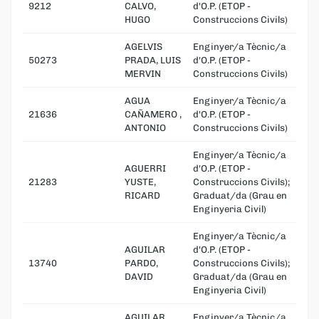
9212
CALVO,
d'O.P. (ETOP -
HUGO
Construccions Civils)
AGELVIS
Enginyer/a Tècnic/a
50273
PRADA, LUIS
d'O.P. (ETOP -
MERVIN
Construccions Civils)
AGUA
Enginyer/a Tècnic/a
21636
CAÑAMERO ,
d'O.P. (ETOP -
ANTONIO
Construccions Civils)
Enginyer/a Tècnic/a
AGUERRI
d'O.P. (ETOP -
21283
YUSTE,
Construccions Civils);
RICARD
Graduat/da (Grau en
Enginyeria Civil)
Enginyer/a Tècnic/a
AGUILAR
d'O.P. (ETOP -
13740
PARDO,
Construccions Civils);
DAVID
Graduat/da (Grau en
Enginyeria Civil)
AGUILAR
Enginyer/a Tècnic/a